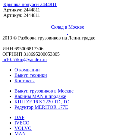
Крышка полуоси 2444811
Артикул: 2444811
Артикул: 2444811
Склад в Москве
2013 © Разборка грузовиков на Ленинградке
ИНН 695006817306
ОГРНИП 318695200053805
m10-55km@yandex.ru
О компании
Выкуп техники
Контакты
Выкуп грузовиков в Москве
Кабины MAN в продаже
КПП ZF 16 S 2220 TD, TO
Редуктор MERITOR 177Е
DAF
IVECO
VOLVO
MAN