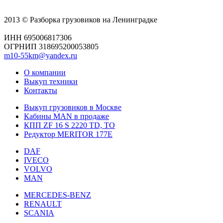
2013 © Разборка грузовиков на Ленинградке
ИНН 695006817306
ОГРНИП 318695200053805
m10-55km@yandex.ru
О компании
Выкуп техники
Контакты
Выкуп грузовиков в Москве
Кабины MAN в продаже
КПП ZF 16 S 2220 TD, TO
Редуктор MERITOR 177Е
DAF
IVECO
VOLVO
MAN
MERCEDES-BENZ
RENAULT
SCANIA