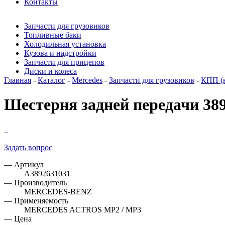
Контакты
Запчасти для грузовиков
Топливные баки
Холодильная установка
Кузова и надстройки
Запчасти для прицепов
Диски и колеса
Главная
-
Каталог
-
Mercedes
-
Запчасти для грузовиков
-
КПП (к
Шестерня задней передачи 38
Задать вопрос
— Артикул
A3892631031
— Производитель
MERCEDES-BENZ
— Применяемость
MERCEDES ACTROS MP2 / MP3
— Цена