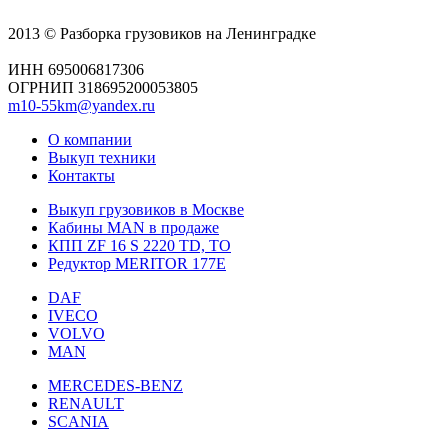
2013 © Разборка грузовиков на Ленинградке
ИНН 695006817306
ОГРНИП 318695200053805
m10-55km@yandex.ru
О компании
Выкуп техники
Контакты
Выкуп грузовиков в Москве
Кабины MAN в продаже
КПП ZF 16 S 2220 TD, TO
Редуктор MERITOR 177Е
DAF
IVECO
VOLVO
MAN
MERCEDES-BENZ
RENAULT
SCANIA