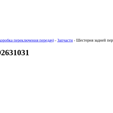
оробка переключения передач)
-
Запчасти
- Шестерня задней пе
92631031