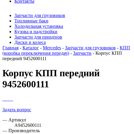
Контакты
Запчасти для грузовиков
Топливные баки
Холодильная установка
Кузова и надстройки
Запчасти для прицепов
Диски и колеса
Главная
-
Каталог
-
Mercedes
-
Запчасти для грузовиков
-
КПП
(коробка переключения передач)
-
Запчасти
- Корпус КПП
передний 9452600111
Корпус КПП передний
9452600111
Задать вопрос
— Артикул
A9452600111
— Производитель