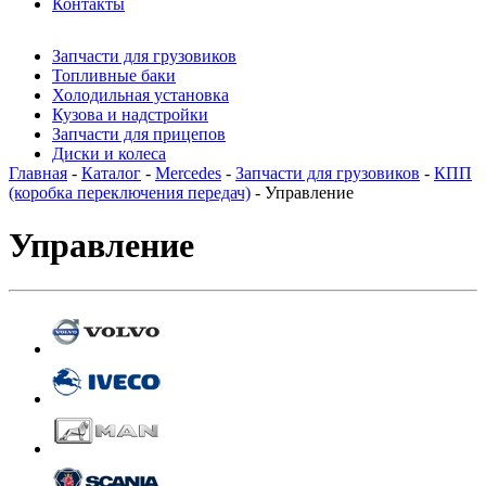
Контакты
Запчасти для грузовиков
Топливные баки
Холодильная установка
Кузова и надстройки
Запчасти для прицепов
Диски и колеса
Главная
-
Каталог
-
Mercedes
-
Запчасти для грузовиков
-
КПП
(коробка переключения передач)
- Управление
Управление