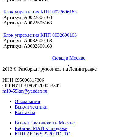
Блок управления КПП 0022606163
Артикул: A0022606163
Артикул: A0022606163
Блок управления КПП 0032600163
Артикул: A0032600163
Артикул: A0032600163
Склад в Москве
2013 © Разборка грузовиков на Ленинградке
ИНН 695006817306
ОГРНИП 318695200053805
m10-55km@yandex.ru
О компании
Выкуп техники
Контакты
Выкуп грузовиков в Москве
Кабины MAN в продаже
КПП ZF 16 S 2220 TD, TO