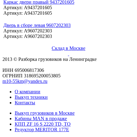
Каркас двери правый 9437201605
Артикул: A9437201605
Артикул: A9437201605
Дверь в сборе левая 9607202303
Артикул: A9607202303
Артикул: A9607202303
Склад в Москве
2013 © Разборка грузовиков на Ленинградке
ИНН 695006817306
ОГРНИП 318695200053805
m10-55km@yandex.ru
О компании
Выкуп техники
Контакты
Выкуп грузовиков в Москве
Кабины MAN в продаже
КПП ZF 16 S 2220 TD, TO
Редуктор MERITOR 177Е