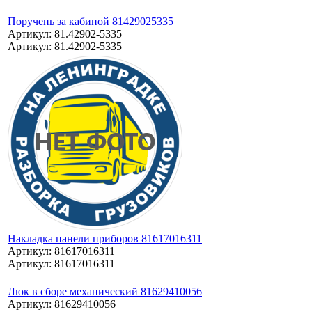
Поручень за кабиной 81429025335
Артикул: 81.42902-5335
Артикул: 81.42902-5335
Накладка панели приборов 81617016311
Артикул: 81617016311
Артикул: 81617016311
Люк в сборе механический 81629410056
Артикул: 81629410056