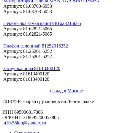
Мотор шторки салона MAN TGA 81637036053
Артикул: 81.63703-6053
Артикул: 81.63703-6053
Перемычка замка капота 81628215065
Артикул: 81.62821-5065
Артикул: 81.62821-5065
Плафон салонный 81252016252
Артикул: 81.25201-6252
Артикул: 81.25201-6252
Заглушка пола 81613400120
Артикул: 81613400120
Артикул: 81613400120
Склад в Москве
2013 © Разборка грузовиков на Ленинградке
ИНН 695006817306
ОГРНИП 318695200053805
m10-55km@yandex.ru
О компании