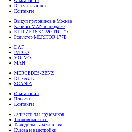
О компании
Выкуп техники
Контакты
Выкуп грузовиков в Москве
Кабины MAN в продаже
КПП ZF 16 S 2220 TD, TO
Редуктор MERITOR 177Е
DAF
IVECO
VOLVO
MAN
MERCEDES-BENZ
RENAULT
SCANIA
О компании
Новости
Контакты
Запчасти для грузовиков
Топливные баки
Холодильная установка
Кузова и надстройки