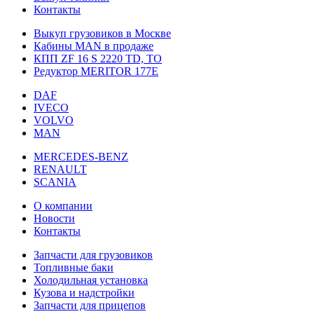
Контакты
Выкуп грузовиков в Москве
Кабины MAN в продаже
КПП ZF 16 S 2220 TD, TO
Редуктор MERITOR 177Е
DAF
IVECO
VOLVO
MAN
MERCEDES-BENZ
RENAULT
SCANIA
О компании
Новости
Контакты
Запчасти для грузовиков
Топливные баки
Холодильная установка
Кузова и надстройки
Запчасти для прицепов