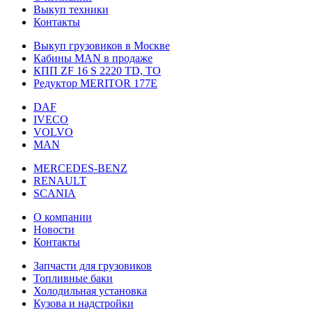
Выкуп техники
Контакты
Выкуп грузовиков в Москве
Кабины MAN в продаже
КПП ZF 16 S 2220 TD, TO
Редуктор MERITOR 177Е
DAF
IVECO
VOLVO
MAN
MERCEDES-BENZ
RENAULT
SCANIA
О компании
Новости
Контакты
Запчасти для грузовиков
Топливные баки
Холодильная установка
Кузова и надстройки