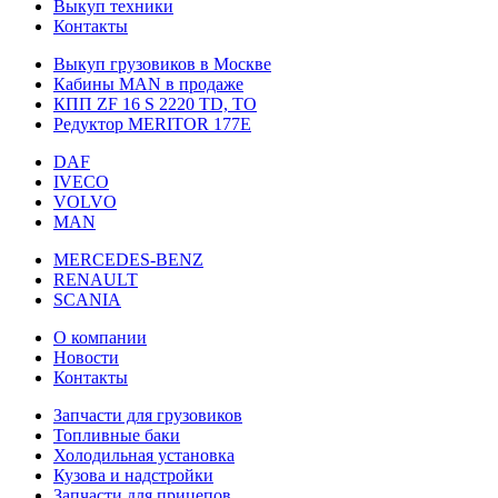
Выкуп техники
Контакты
Выкуп грузовиков в Москве
Кабины MAN в продаже
КПП ZF 16 S 2220 TD, TO
Редуктор MERITOR 177Е
DAF
IVECO
VOLVO
MAN
MERCEDES-BENZ
RENAULT
SCANIA
О компании
Новости
Контакты
Запчасти для грузовиков
Топливные баки
Холодильная установка
Кузова и надстройки
Запчасти для прицепов