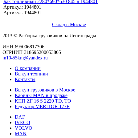
Бак топливный 2280*690*630 845 л 1944801
Артикул: 1944801
Артикул: 1944801
Склад в Москве
2013 © Разборка грузовиков на Ленинградке
ИНН 695006817306
ОГРНИП 318695200053805
m10-55km@yandex.ru
О компании
Выкуп техники
Контакты
Выкуп грузовиков в Москве
Кабины MAN в продаже
КПП ZF 16 S 2220 TD, TO
Редуктор MERITOR 177Е
DAF
IVECO
VOLVO
MAN